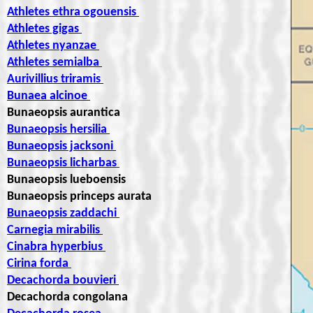
Athletes ethra ogouensis
Athletes gigas
Athletes nyanzae
Athletes semialba
Aurivillius triramis
Bunaea alcinoe
Bunaeopsis aurantica
Bunaeopsis hersilia
Bunaeopsis jacksoni
Bunaeopsis licharbas
Bunaeopsis lueboensis
Bunaeopsis princeps aurata
Bunaeopsis zaddachi
Carnegia mirabilis
Cinabra hyperbius
Cirina forda
Decachorda bouvieri
Decachorda congolana