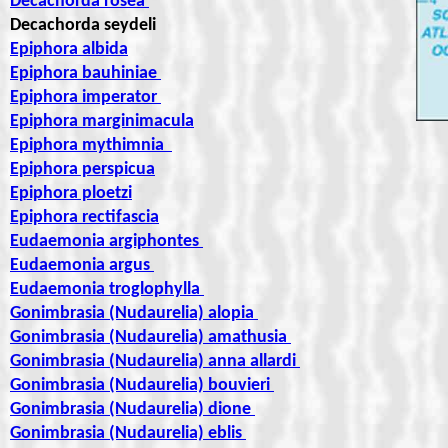
Decachorda rosea
Decachorda seydeli
Epiphora albida
Epiphora bauhiniae
Epiphora imperator
Epiphora marginimacula
Epiphora mythimnia
Epiphora perspicua
Epiphora ploetzi
Epiphora rectifascia
Eudaemonia argiphontes
Eudaemonia argus
Eudaemonia troglophylla
Gonimbrasia (Nudaurelia) alopia
Gonimbrasia (Nudaurelia) amathusia
Gonimbrasia (Nudaurelia) anna allardi
Gonimbrasia (Nudaurelia) bouvieri
Gonimbrasia (Nudaurelia) dione
Gonimbrasia (Nudaurelia) eblis