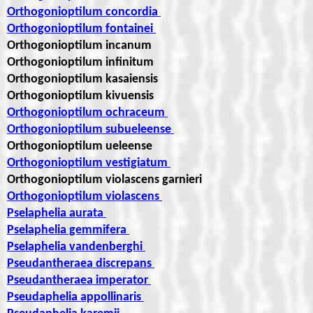
Orthogonioptilum concordia
Orthogonioptilum fontainei
Orthogonioptilum incanum
Orthogonioptilum infinitum
Orthogonioptilum kasaiensis
Orthogonioptilum kivuensis
Orthogonioptilum ochraceum
Orthogonioptilum subueleense
Orthogonioptilum ueleense
Orthogonioptilum vestigiatum
Orthogonioptilum violascens garnieri
Orthogonioptilum violascens
Pselaphelia aurata
Pselaphelia gemmifera
Pselaphelia vandenberghi
Pseudantheraea discrepans
Pseudantheraea imperator
Pseudaphelia appollinaris