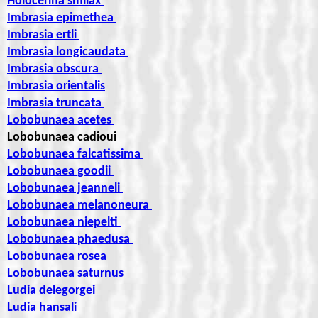
Holocerina smilax
Imbrasia epimethea
Imbrasia ertli
Imbrasia longicaudata
Imbrasia obscura
Imbrasia orientalis
Imbrasia truncata
Lobobunaea acetes
Lobobunaea cadioui
Lobobunaea falcatissima
Lobobunaea goodii
Lobobunaea jeanneli
Lobobunaea melanoneura
Lobobunaea niepelti
Lobobunaea phaedusa
Lobobunaea rosea
Lobobunaea saturnus
Ludia delegorgei
Ludia hansali