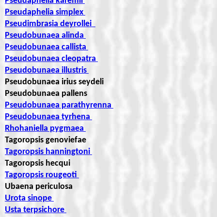
Pseudaphelia karemii
Pseudaphelia simplex
Pseudimbrasia deyrollei
Pseudobunaea alinda
Pseudobunaea callista
Pseudobunaea cleopatra
Pseudobunaea illustris
Pseudobunaea irius seydeli
Pseudobunaea pallens
Pseudobunaea parathyrenna
Pseudobunaea tyrhena
Rhohaniella pygmaea
Tagoropsis genoviefae
Tagoropsis hanningtoni
Tagoropsis hecqui
Tagoropsis rougeoti
Ubaena periculosa
Urota sinope
Usta terpsichore