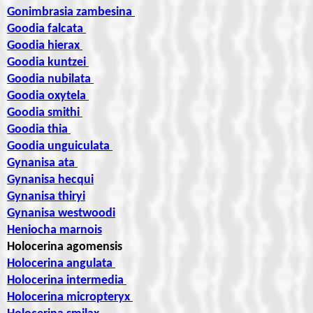
Gonimbrasia zambesina
Goodia falcata
Goodia hierax
Goodia kuntzei
Goodia nubilata
Goodia oxytela
Goodia smithi
Goodia thia
Goodia unguiculata
Gynanisa ata
Gynanisa hecqui
Gynanisa thiryi
Gynanisa westwoodi
Heniocha marnois
Holocerina agomensis
Holocerina angulata
Holocerina intermedia
Holocerina micropteryx