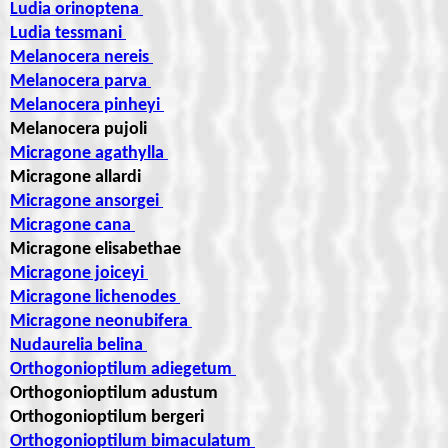
Ludia orinoptena
Ludia tessmani
Melanocera nereis
Melanocera parva
Melanocera pinheyi
Melanocera pujoli
Micragone agathylla
Micragone allardi
Micragone ansorgei
Micragone cana
Micragone elisabethae
Micragone joiceyi
Micragone lichenodes
Micragone neonubifera
Nudaurelia belina
Orthogonioptilum adiegetum
Orthogonioptilum adustum
Orthogonioptilum bergeri
Orthogonioptilum bimaculatum