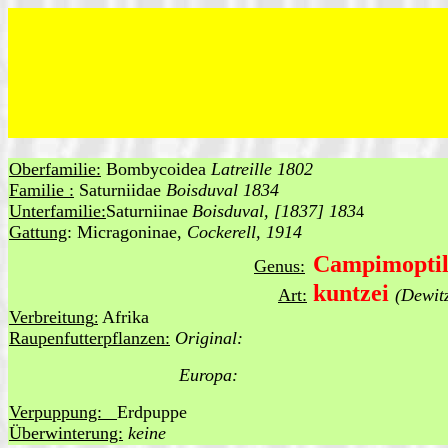
Oberfamilie:
Bombycoidea
Latreille 1802
Familie :
Saturniidae
Boisduval 1834
Unterfamilie:
Saturniinae
Boisduval, [1837] 183
4
Gattung
: Micragoninae,
Cockerell, 1914
Campimoptil
Genus:
kuntzei
Art:
(Dewit
Verbreitung
Afrika
:
Raupenfutterpflanzen:
Original:
Europa:
Verpuppung:
Erdpuppe
Überwinterung:
keine