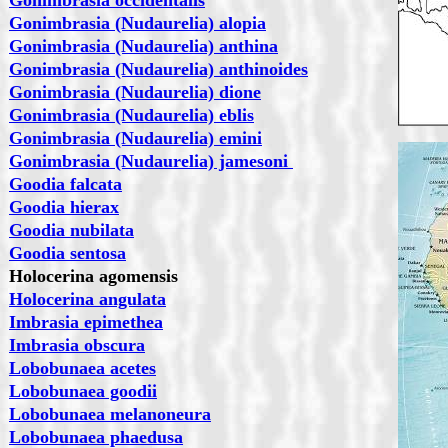
Gonimbrasia occidentalis
Gonimbrasia (Nudaurelia) alopia
Gonimbrasia (Nudaurelia) anthina
Gonimbrasia (N
udaurelia) anthinoides
Gonimbrasia (Nudaurelia) dione
Gonimbrasia (Nudaurelia) eblis
Gonimbrasia (Nudaurelia) emini
Gonimbrasia (Nudaurelia) jamesoni
Goodia falcata
Goodia hierax
Goodia nubilata
Goodia sentosa
Holocerina agomensis
Holocerina angulata
Imbrasia epimethea
Imbrasia obscura
Lobobunaea acetes
Lobobunaea goodii
Lobobunaea melanoneura
Lobobunaea phaedusa