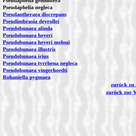
Pseudaphelia gemmifera
Pseudaphelia negleca
Pseudantheraea discrepans
Pseudimbrasia deyrollei
Pseudobunaea alinda
Pseudobunaea heyeri
Pseudobunaea heyeri meloui
Pseudobunaea illustris
Pseudobunaea irius
Pseudobunaea tyrrhena negleca
Pseudobunaea vingerhoedti
Rohaniella pygmaea
zurück zu 
zurück zur 