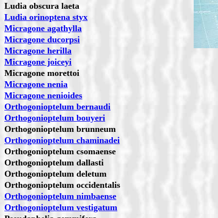
Ludia obscura laeta
Ludia orinoptena styx
Micragone agathylla
Micragone ducorpsi
Micragone herilla
Micragone joiceyi
Micragone morettoi
Micragone nenia
Micragone nenioides
Orthogonioptelum bernaudi
Orthogonioptelum bouyeri
Orthogonioptelum brunneum
Orthogonioptelum chaminadei
Orthogonioptelum csomaense
Orthogonioptelum dallasti
Orthogonioptelum deletum
Orthogonioptelum occidentalis
Orthogonioptelum nimbaense
Orthogonioptelum vestigatum