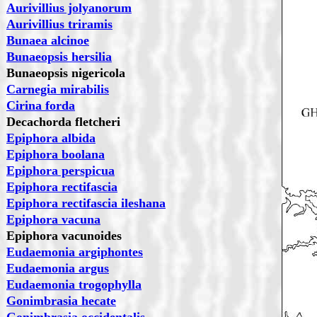
Aurivillius jolyanorum
Aurivillius triramis
Bunaea alcinoe
Bunaeopsis hersilia
Bunaeopsis nigericola
Carnegia mirabilis
Cirina forda
Decachorda fletcheri
Epiphora albida
Epiphora boolana
Epiphora perspicua
Epiphora rectifascia
Epiphora rectifascia ileshana
Epiphora vacuna
Epiphora vacunoides
Eudaemonia argiphontes
Eudaemonia argus
Eudaemonia trogophylla
Gonimbrasia hecate