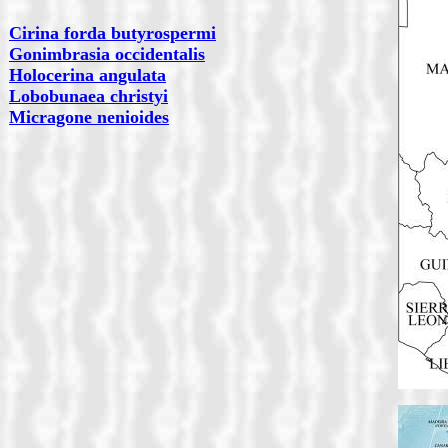
Cirina forda butyrospermi
Gonimbrasia occidentalis
Holocerina angulata
Lobobunaea christyi
Micragone nenioides