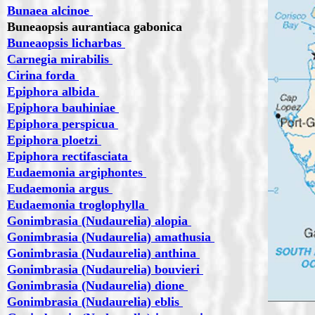
Bunaea alcinoe
Buneaopsis aurantiaca gabonica
Buneaopsis licharbas
Carnegia mirabilis
Cirina forda
Epiphora albida
Epiphora bauhiniae
Epiphora perspicua
Epiphora ploetzi
Epiphora rectifasciata
Eudaemonia argiphontes
Eudaemonia argus
Eudaemonia troglophylla
Gonimbrasia (Nudaurelia) alopia
Gonimbrasia (Nudaurelia) amathusia
Gonimbrasia (Nudaurelia) anthina
Gonimbrasia (Nudaurelia) bouvieri
Gonimbrasia (Nudaurelia) dione
Gonimbrasia (Nudaurelia) eblis