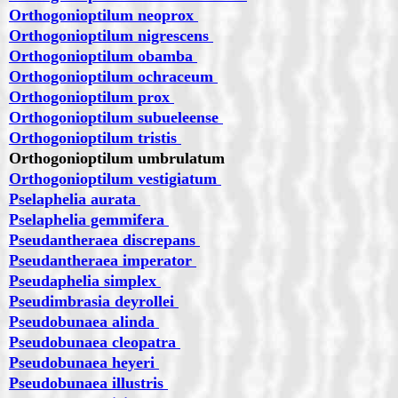
Orthogonioptilum neoprox
Orthogonioptilum nigrescens
Orthogonioptilum obamba
Orthogonioptilum ochraceum
Orthogonioptilum prox
Orthogonioptilum subueleense
Orthogonioptilum tristis
Orthogonioptilum umbrulatum
Orthogonioptilum vestigiatum
Pselaphelia aurata
Pselaphelia gemmifera
Pseudantheraea discrepans
Pseudantheraea imperator
Pseudaphelia simplex
Pseudimbrasia deyrollei
Pseudobunaea alinda
Pseudobunaea cleopatra
Pseudobunaea heyeri
Pseudobunaea illustris