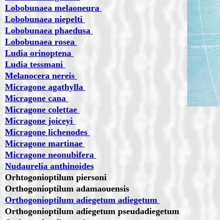
Lobobunaea melaoneura
Lobobunaea niepelti
Lobobunaea phaedusa
Lobobunaea rosea
Ludia orinoptena
Ludia tessmani
Melanocera nereis
Micragone agathylla
Micragone cana
Micragone colettae
Micragone joiceyi
Micragone lichenodes
Micragone martinae
Micragone neonubifera
Nudaurelia anthinoides
Orhtogonioptilum piersoni
Orthogonioptilum adamaouensis
Orthogonioptilum adiegetum adiegetum
Orthogonioptilum adiegetum pseudadiegetum