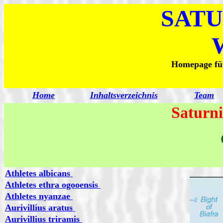
SATU
Homepage für
Home
Inhaltsverzeichnis
Team
Saturni
Athletes albicans
Athletes ethra ogooensis
Athletes nyanzae
Aurivillius aratus
Aurivillius triramis