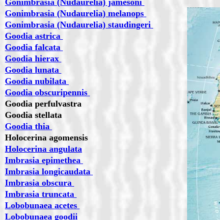
Gonimbrasia (Nudaurelia) jamesoni
Gonimbrasia (Nudaurelia) melanops
Gonimbrasia (Nudaurelia) staudingeri
Goodia astrica
Goodia falcata
Goodia hierax
Goodia lunata
Goodia nubilata
Goodia obscuripennis
Goodia perfulvastra
Goodia stellata
Goodia thia
Holocerina agomensis
Holocerina angulata
Imbrasia epimethea
Imbrasia longicaudata
Imbrasia obscura
Imbrasia truncata
Lobobunaea acetes
Lobobunaea goodii