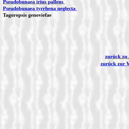
Pseudobunaea irius pallens
Pseudobunaea tyrrhena neglecta
Tagoropsis genoviefae
zurück zu 
zurück zur 