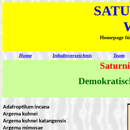
SATU
Homepage für
Home
Inhaltsverzeichnis
Team
Saturni
Demokratisc
Adafroptilum incana
Argema kuhnei
Argema kuhnei katangensis
Argema mimosae