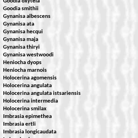
Goodia oxytela
Goodia smithii
Gynanisa albescens
Gynanisa ata
Gynanisa hecqui
Gynanisa maja
Gynanisa thiryi
Gynanisa westwoodi
Heniocha dyops
Heniocha marnois
Holocerina agomensis
Holocerina angulata
Holocerina angulata istsariensis
Holocerina intermedia
Holocerina smilax
Imbrasia epimethea
Imbrasia ertli
Imbrasia longicaudata