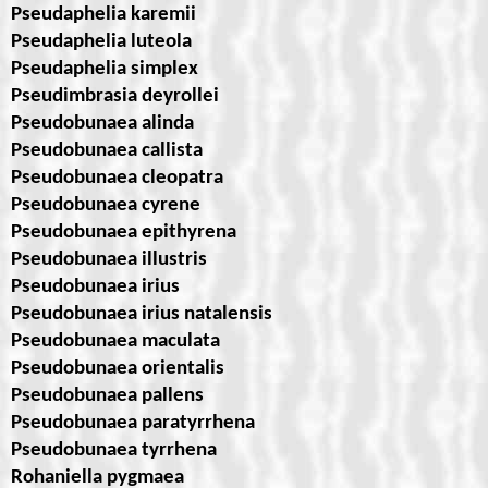
Pseudaphelia karemii
Pseudaphelia luteola
Pseudaphelia simplex
Pseudimbrasia deyrollei
Pseudobunaea alinda
Pseudobunaea callista
Pseudobunaea cleopatra
Pseudobunaea cyrene
Pseudobunaea epithyrena
Pseudobunaea illustris
Pseudobunaea irius
Pseudobunaea irius natalensis
Pseudobunaea maculata
Pseudobunaea orientalis
Pseudobunaea pallens
Pseudobunaea paratyrrhena
Pseudobunaea tyrrhena
Rohaniella pygmaea