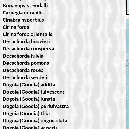
Bunaeopsis rendalli
Carnegia mirabilis
Cinabra hyperbius
Cirina forda
Cirina forda orientalis
Decachorda bouvieri
Decachorda conspersa
Decachorda fulvia
Decachorda pomona
Decachorda rosea
Decachorda seydeli
Dogoia (Goodia) addita
Dogoia (Goodia) fulvescens
Dogoia (Goodia) lunata
Dogoia (Goodia) perfulvastra
Dogoia (Goodia) thia
Dogoia (Goodia) unguiculata
Dogoia (Goodia) veneris