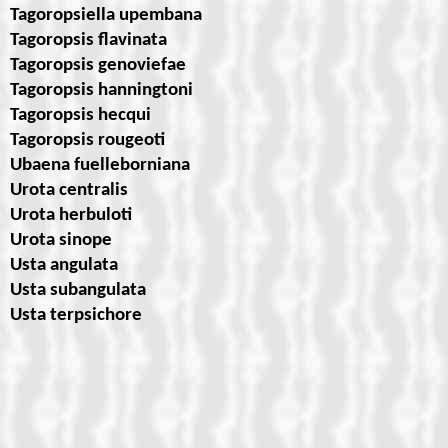
Tagoropsiella upembana
Tagoropsis flavinata
Tagoropsis genoviefae
Tagoropsis hanningtoni
Tagoropsis hecqui
Tagoropsis rougeoti
Ubaena fuelleborniana
Urota centralis
Urota herbuloti
Urota sinope
Usta angulata
Usta subangulata
Usta terpsichore