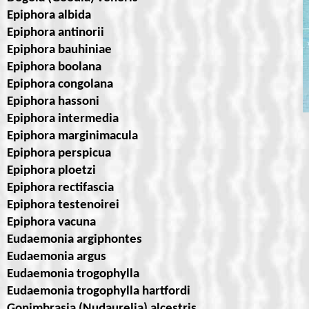
Epiphora albida
Epiphora antinorii
Epiphora bauhiniae
Epiphora boolana
Epiphora congolana
Epiphora hassoni
Epiphora intermedia
Epiphora marginimacula
Epiphora perspicua
Epiphora ploetzi
Epiphora rectifascia
Epiphora testenoirei
Epiphora vacuna
Eudaemonia argiphontes
Eudaemonia argus
Eudaemonia trogophylla
Eudaemonia trogophylla hartfordi
Gonimbrasia (Nudaurelia) alcestris