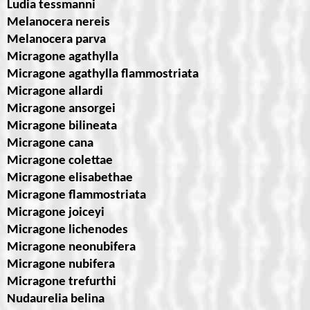
Ludia tessmanni
Melanocera nereis
Melanocera parva
Micragone agathylla
Micragone agathylla flammostriata
Micragone allardi
Micragone ansorgei
Micragone bilineata
Micragone cana
Micragone colettae
Micragone elisabethae
Micragone flammostriata
Micragone joiceyi
Micragone lichenodes
Micragone neonubifera
Micragone nubifera
Micragone trefurthi
Nudaurelia belina