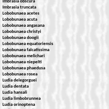
Imbrasia obscura
Imbrasia truncata
Lobobunaea acetes
Lobobunaea acuta
Lobobunaea angasana
Lobobunaea christyi
Lobobunaea doogii
Lobobunaea equatoriensis
Lobobunaea falcatissima
Lobobunaea melichari
Lobobunaea niepelti
Lobobunaea phaedusa
Lobobunaea rosea
Ludia delegorguei
Ludia dentata
Ludia hansali
Ludia limbobrunnea
Ludia orinoptena