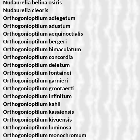
Nudaurelia belina osiris
Nudaurelia cleoris
Orthogonioptilum adiegetum
Orthogonioptilum adustum
Orthogonioptilum aequinoctialis
Orthogonioptilum bergeri
Orthogonioptilum bimaculatum
Orthogonioptilum concordia
Orthogonioptilum deletum
Orthogonioptilum fontainei
Orthogonioptilum garnieri
Orthogonioptilum grootaerti
Orthogonioptilum infinitum
Orthogonioptilum kahli
Orthogonioptilum kasaiensis
Orthogonioptilum kivuensis
Orthogonioptilum luminosa
Orthogonioptilum monochromum