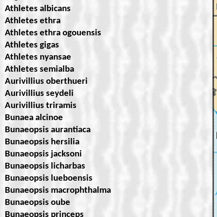
Athletes albicans
Athletes ethra
Athletes ethra ogouensis
Athletes gigas
Athletes nyansae
Athletes semialba
Aurivillius oberthueri
Aurivillius seydeli
Aurivillius triramis
Bunaea alcinoe
Bunaeopsis aurantiaca
Bunaeopsis hersilia
Bunaeopsis jacksoni
Bunaeopsis licharbas
Bunaeopsis lueboensis
Bunaeopsis macrophthalma
Bunaeopsis oube
Bunaeopsis princeps