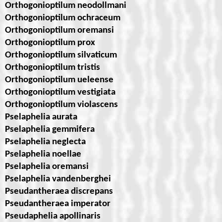
Orthogonioptilum neodollmani
Orthogonioptilum ochraceum
Orthogonioptilum oremansi
Orthogonioptilum prox
Orthogonioptilum silvaticum
Orthogonioptilum tristis
Orthogonioptilum ueleense
Orthogonioptilum vestigiata
Orthogonioptilum violascens
Pselaphelia aurata
Pselaphelia gemmifera
Pselaphelia neglecta
Pselaphelia noellae
Pselaphelia oremansi
Pselaphelia vandenberghei
Pseudantheraea discrepans
Pseudantheraea imperator
Pseudaphelia apollinaris