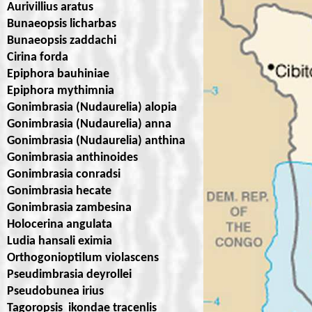
Aurivillius aratus
Bunaeopsis licharbas
Bunaeopsis zaddachi
Cirina forda
Epiphora bauhiniae
Epiphora mythimnia
Gonimbrasia (Nudaurelia) alopia
Gonimbrasia (Nudaurelia) anna
Gonimbrasia (Nudaurelia) anthina
Gonimbrasia anthinoides
Gonimbrasia conradsi
Gonimbrasia hecate
Gonimbrasia zambesina
Holocerina angulata
Ludia hansali eximia
Orthogonioptilum violascens
Pseudimbrasia deyrollei
Pseudobunea irius
Tagoropsis ikondae tracenlis